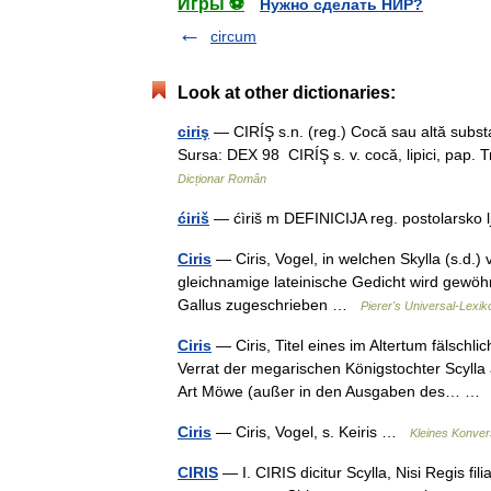
Игры ⚽
Нужно сделать НИР?
circum
Look at other dictionaries:
ciriş
— CIRÍŞ s.n. (reg.) Cocă sau altă substanţ
Sursa: DEX 98 CIRÍŞ s. v. cocă, lipici, pap. 
Dicționar Român
ćiriš
— ćìriš m DEFINICIJA reg. postolarsko l
Ciris
— Ciris, Vogel, in welchen Skylla (s.d.
gleichnamige lateinische Gedicht wird gewöhn
Gallus zugeschrieben …
Pierer's Universal-Lexik
Ciris
— Ciris, Titel eines im Altertum fälsch
Verrat der megarischen Königstochter Scylla 
Art Möwe (außer in den Ausgaben des… 
Ciris
— Ciris, Vogel, s. Keiris …
Kleines Konver
CIRIS
— I. CIRIS dicitur Scylla, Nisi Regis fil