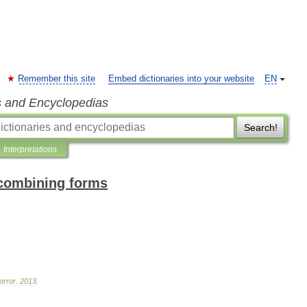
Remember this site
Embed dictionaries into your website
EN
s and Encyclopedias
Search!
Interpretations
 combining forms
orror
.
2013
.