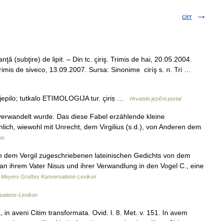
cirr
ă (subţire) de lipit. – Din tc. çiriş. Trimis de hai, 20.05.2004.
Trimis de siveco, 13.09.2007. Sursa: Sinonime ciríş s. n. Tri …
jepilo; tutkalo ETIMOLOGIJA tur. çiriṣ …
Hrvatski jezični portal
) verwandelt wurde. Das diese Fabel erzählende kleine
lich, wiewohl mit Unrecht, dem Virgilius (s.d.), von Anderen dem
on
lich dem Vergil zugeschriebenen lateinischen Gedichts von dem
an ihrem Vater Nisus und ihrer Verwandlung in den Vogel C., eine
…
Meyers Großes Konversations-Lexikon
sations-Lexikon
ia, in aveni Citim transformata. Ovid. l. 8. Met. v. 151. In avem