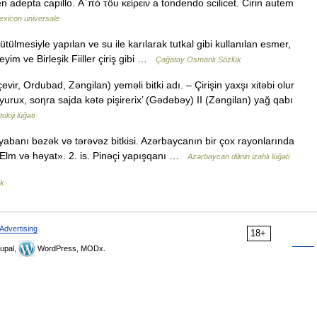
n adepta capillo. Α᾿πὸ τȏυ κείρειν a tondendo scilicet. Cirin autem
exicon universale
tülmesiyle yapılan ve su ile karılarak tutkal gibi kullanılan esmer,
Deyim ve Birleşik Fiiller çiriş gibi …
Çağatay Osmanlı Sözlük
r, Ordubad, Zəngilan) yeməli bitki adı. – Çirişin yaxşı xitəbi olur
qoyurux, soηra sajda kətə pişirerix’ (Gədəbəy) II (Zəngilan) yağ qabı
oloji lüğəti
abanı bəzək və tərəvəz bitkisi. Azərbaycanın bir çox rayonlarında
r. «Elm və həyat». 2. is. Pinəçi yapışqanı …
Azərbaycan dilinin izahlı lüğəti
ük
Advertising
18+
upal,
WordPress, MODx.