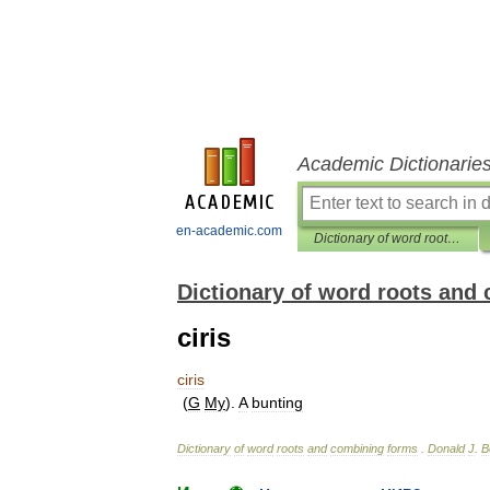
Academic Dictionarie
en-academic.com
Dictionary of word roots and combining forms
Dictionary of word roots and
ciris
ciris
(
G
My
).
A
bunting
Dictionary
of
word
roots
and
combining
forms
.
Donald
J
.
B