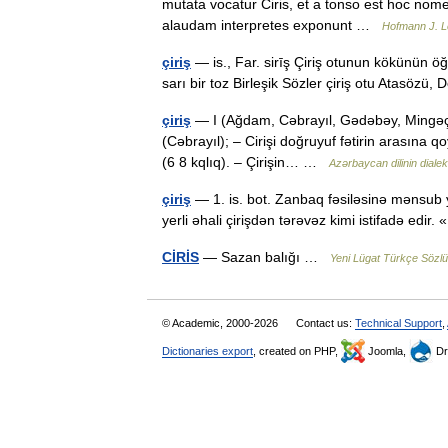
mutata vocatur Ciris, et a tonso est hoc nome
alaudam interpretes exponunt …
Hofmann J. L
çiriş
— is., Far. sirīş Çiriş otunun kökünün öğü
sarı bir toz Birleşik Sözler çiriş otu Atasözü, 
çiriş
— I (Ağdam, Cəbrayıl, Gədəbəy, Mingəçevi
(Cəbrayıl); – Cirişi doğruyuf fətirin arasına 
(6 8 kqlıq). – Çirişin… …
Azərbaycan dilinin dialekt
çiriş
— 1. is. bot. Zanbaq fəsiləsinə mənsub y
yerli əhali çirişdən tərəvəz kimi istifadə edi
CİRİS
— Sazan balığı …
Yeni Lügat Türkçe Sözl
© Academic, 2000-2026
Contact us:
Technical Support
,
Dictionaries export
, created on PHP,
Joomla,
Dr